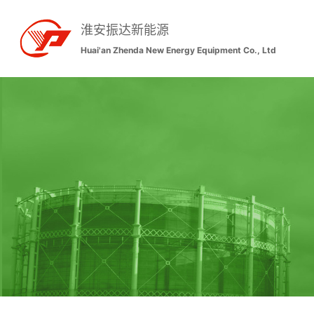
淮安振达新能源
Huai'an Zhenda New Energy Equipment Co., Ltd