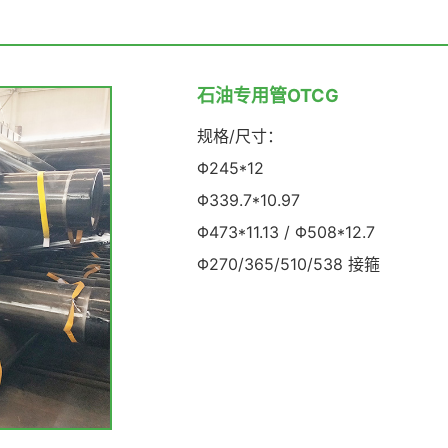
石油专用管OTCG
规格/尺寸：
Φ245*12
Φ339.7*10.97
Φ473*11.13 / Φ508*12.7
Φ270/365/510/538 接箍