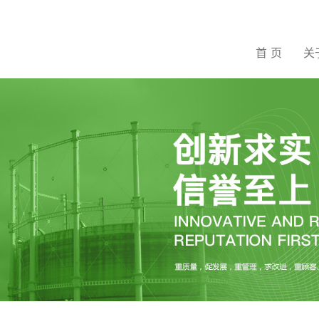
首 页
关